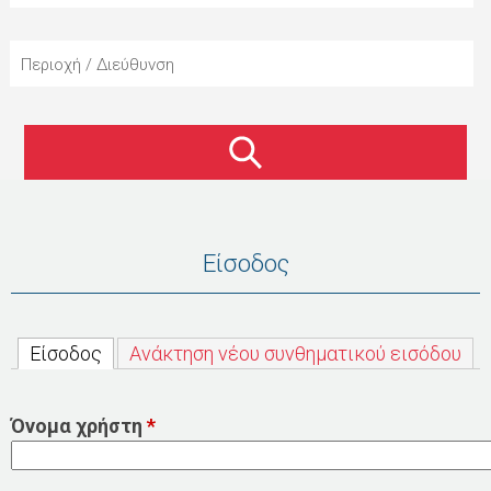
μ
Ο
ε
Ύ
Περιοχή / Διεύθυνση
ν
ο
ύ
Είσοδος
Είσοδος
(ενεργή καρτέλα)
Ανάκτηση νέου συνθηματικού εισόδου
Όνομα χρήστη
*